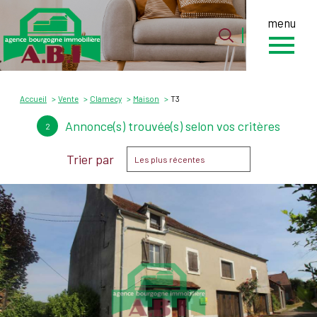
menu
0
Accueil
Accueil
Vente
Clamecy
Maison
T3
Annonce(s) trouvée(s) selon vos critères
2
Trier par
Les plus récentes