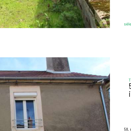
sél
T
58,