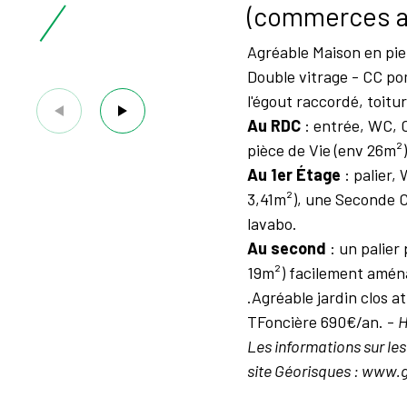
(commerces ac
Agréable Maison en pier
Double vitrage - CC po
l'égout raccordé, toitur
Au RDC
: entrée, WC, 
pièce de Vie (env 26m²)
Au 1er Étage
: palier,
3,41m²), une Seconde 
lavabo.
Au second
: un palier
19m²) facilement amén
.Agréable jardin clos a
TFoncière 690€/an. -
H
Les informations sur les
site Géorisques : www.