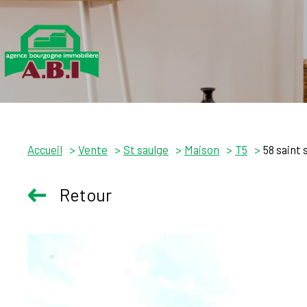
Accueil
Vente
St saulge
Maison
T5
58 saint 
Retour