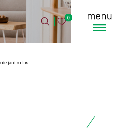
menu
0
de jardin clos