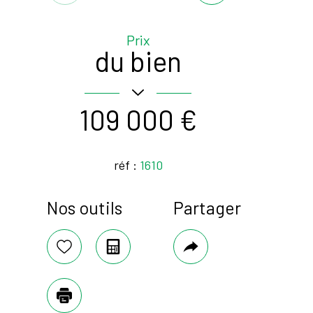
Prix
du bien
109 000 €
réf :
1610
Nos outils
Partager
Code postal
58330
Sélectionner
Calculatrice
Plus
de
02
surface terrain
partage
Plus d'infos
464 m²
Imprimer