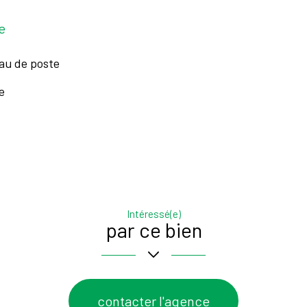
e
au de poste
e
Intéressé(e)
par ce bien
contacter l'agence