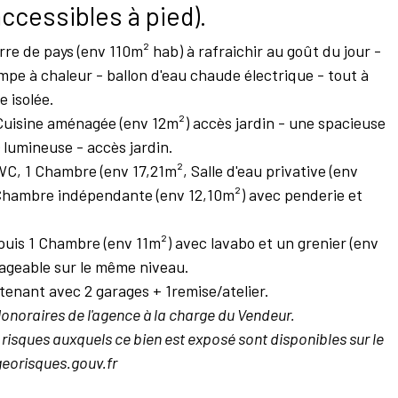
cessibles à pied).
re de pays (env 110m² hab) à rafraichir au goût du jour -
mpe à chaleur - ballon d'eau chaude électrique - tout à
e isolée.
Cuisine aménagée (env 12m²) accès jardin - une spacieuse
 lumineuse - accès jardin.
 WC, 1 Chambre (env 17,21m², Salle d'eau privative (env
Chambre indépendante (env 12,10m²) avec penderie et
 puis 1 Chambre (env 11m²) avec lavabo et un grenier (env
ageable sur le même niveau.
ttenant avec 2 garages + 1remise/atelier.
onoraires de l'agence à la charge du Vendeur.
 risques auxquels ce bien est exposé sont disponibles sur le
georisques.gouv.fr