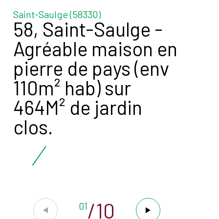
Saint-Saulge (58330)
58, Saint-Saulge -
Agréable maison en
pierre de pays (env
110m² hab) sur
464M² de jardin
clos.
/
10
01