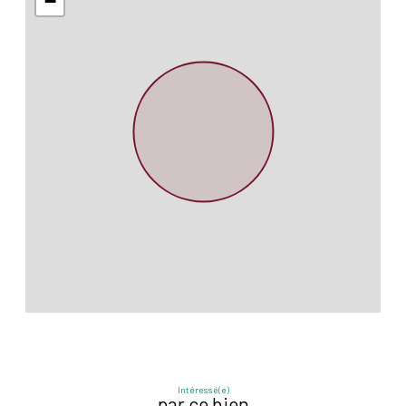
−
Intéressé(e)
par ce bien