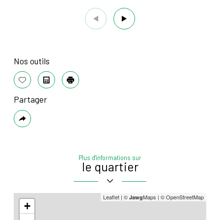
Nos outils
Sélectionner
Calculatrice
Imprimer
Partager
Plus
de
partage
Plus d'informations sur
le quartier
Leaflet
|
©
Maps
|
© OpenStreetMap
Jawg
+