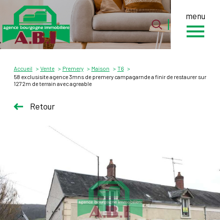
menu
0
Accueil
Accueil
Vente
Premery
Maison
T6
58 exclusisite agence 3mns de premery campagarnde a finir de restaurer sur
1272m de terrain avec agreable
Retour