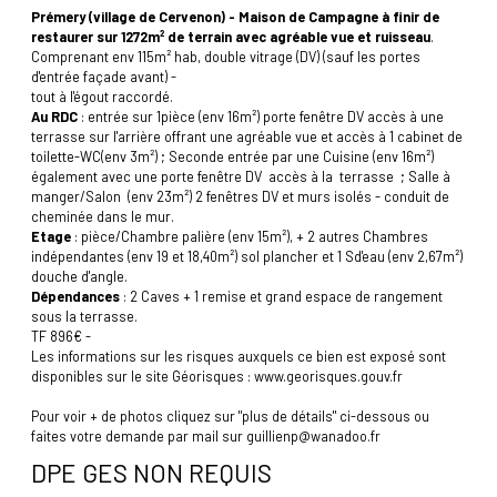
Prémery (village de Cervenon) - Maison de Campagne à finir de
restaurer sur 1272m² de terrain avec agréable vue et ruisseau
.
Comprenant env 115m² hab, double vitrage (DV) (sauf les portes
d'entrée façade avant) -
tout à l'égout raccordé.
Au RDC
: entrée sur 1pièce (env 16m²) porte fenêtre DV accès à une
terrasse sur l'arrière offrant une agréable vue et accès à 1 cabinet de
toilette-WC(env 3m²) ; Seconde entrée par une Cuisine (env 16m²)
également avec une porte fenêtre DV accès à la terrasse ; Salle à
manger/Salon (env 23m²) 2 fenêtres DV et murs isolés - conduit de
cheminée dans le mur.
Etage
: pièce/Chambre palière (env 15m²), + 2 autres Chambres
indépendantes (env 19 et 18,40m²) sol plancher et 1 Sd'eau (env 2,67m²)
douche d'angle.
Dépendances
: 2 Caves + 1 remise et grand espace de rangement
sous la terrasse.
TF 896€ -
Les informations sur les risques auxquels ce bien est exposé sont
disponibles sur le site Géorisques : www.georisques.gouv.fr
Pour voir + de photos cliquez sur "plus de détails" ci-dessous ou
faites votre demande par mail sur guillienp@wanadoo.fr
DPE GES NON REQUIS